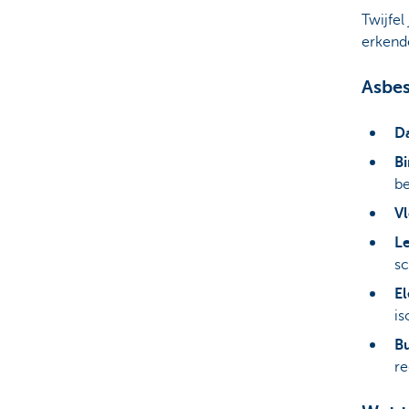
Twijfel
erkend
Asbes
Da
B
be
Vl
L
sc
El
is
Bu
r