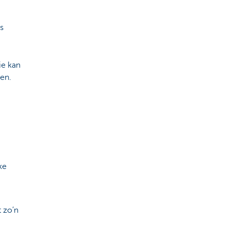
is
ie kan
ren.
ke
 zo’n