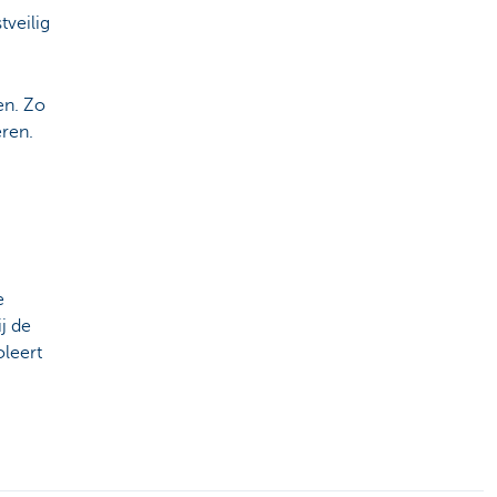
veilig
en. Zo
eren.
e
j de
oleert