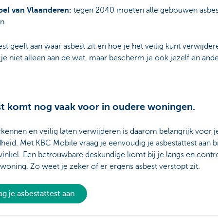
oel van Vlaanderen:
tegen 2040 moeten alle gebouwen asbest
jn
est geeft aan waar asbest zit en hoe je het veilig kunt verwijder
je niet alleen aan de wet, maar bescherm je ook jezelf en and
t komt nog vaak voor in oudere woningen.
kennen en veilig laten verwijderen is daarom belangrijk voor j
eid. Met KBC Mobile vraag je eenvoudig je asbestattest aan bi
nkel. Een betrouwbare deskundige komt bij je langs en contr
 woning. Zo weet je zeker of er ergens asbest verstopt zit.
ag je asbestattest aan