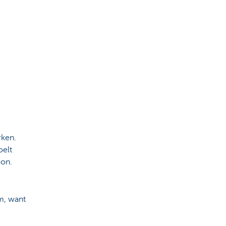
rken.
oelt
oon.
rm, want