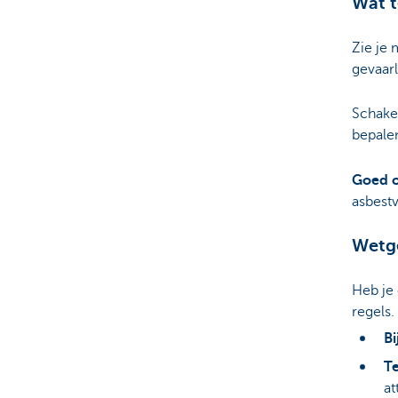
Wat t
Zie je 
gevaarl
Schakel
bepalen
Goed 
asbestv
Wetge
Heb je
regels.
Bi
T
at