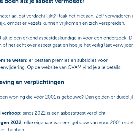
e doen als je asbest vermoedt?
materiaal dat verdacht lijkt? Raak het niet aan. Zelf verwijderen 
ijk, omdat er vezels kunnen vrijkomen en zich verspreiden.
 altijd een erkend asbestdeskundige in voor een onderzoek. D
 of het echt over asbest gaat en hoe je het veilig laat verwijde
om te weten:
er bestaan premies en subsidies voor
erwijdering. Op de website van OVAM vind je alle details.
ving en verplichtingen
 een woning die vóór 2001 is gebouwd? Dan gelden er duidelij
j verkoop:
sinds 2022 is een asbestattest verplicht.
egen 2032:
elke eigenaar van een gebouw van vóór 2001 moet
test hebben.