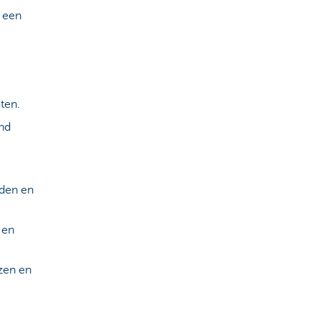
d een
ten.
nd
rden en
 en
zen en