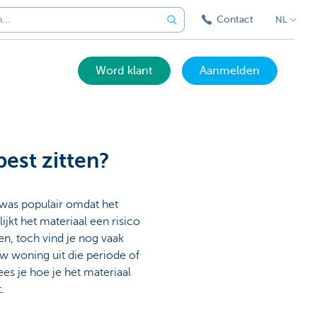
Contact
NL
Word klant
Aanmelden
best zitten?
 was populair omdat het
jkt het materiaal een risico
en, toch vind je nog vaak
w woning uit die periode of
es je hoe je het materiaal
.