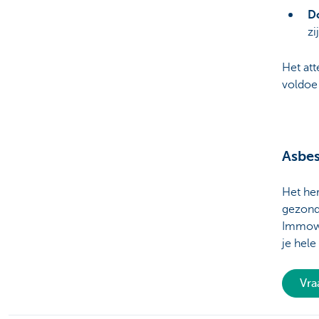
D
zi
Het att
voldoe 
Asbes
Het her
gezondh
Immowi
je hele
Vra