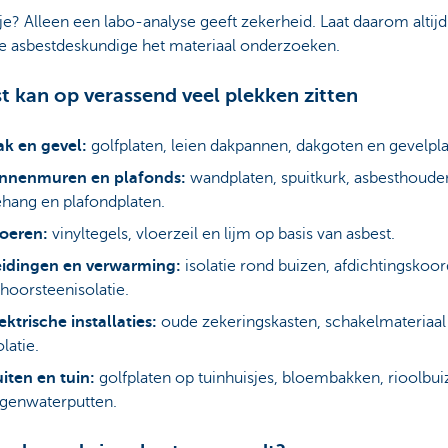
 je? Alleen een labo-analyse geeft zekerheid. Laat daarom altij
e asbestdeskundige het materiaal onderzoeken.
t kan op verassend veel plekken zitten
k en gevel:
golfplaten, leien dakpannen, dakgoten en gevelpla
innenmuren en plafonds:
wandplaten, spuitkurk, asbesthoude
hang en plafondplaten.
oeren:
vinyltegels, vloerzeil en lijm op basis van asbest.
eidingen en verwarming:
isolatie rond buizen, afdichtingskoo
hoorsteenisolatie.
ektrische installaties:
oude zekeringskasten, schakelmateriaal
olatie.
iten en tuin:
golfplaten op tuinhuisjes, bloembakken, rioolbui
egenwaterputten.