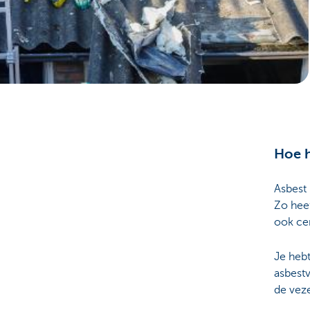
Particulieren
Hoe h
Asbest 
Zo heef
ook cem
Je hebt
asbestv
de veze