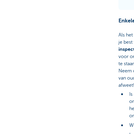
Enkele
Als het
je bes
inspec
voor o
te staa
Neem d
van ou
afweet
Is
on
he
on
W