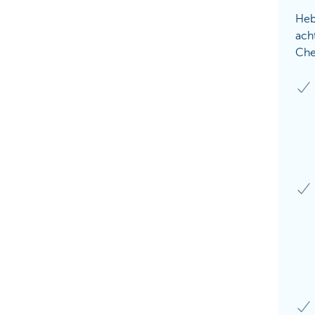
Heb
acht
Che