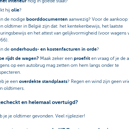
het interieur
nog in goede staat?
kt hij
olie
?
jn de nodige
boorddocumenten
aanwezig? Voor de aankoop 
n oldtimer in België zijn dat: het kentekenbewijs, het laatste
uringsbewijs en het attest van gelijkvormigheid (voor wagens 
66).
jn de
onderhouds- en kostenfacturen in orde
?
e rijdt de wagen?
Maak zeker een
proefrit
en vraag of je de 
gens op een autobrug mag zetten om hem langs onder te
specteren.
eb je een
overdekte standplaats
? Regen en wind zijn geen vr
n oldtimers.
 gecheckt en helemaal overtuigd?
 je je oldtimer gevonden. Veel rijplezier!