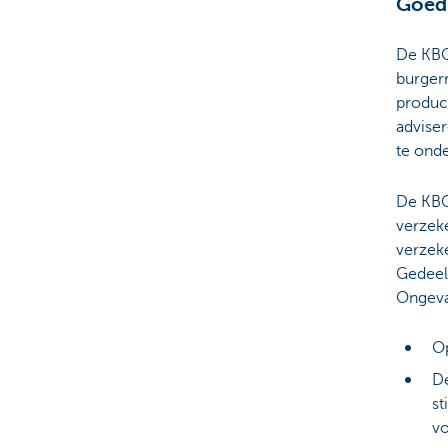
Goed 
De KBC-
burgerr
produc
advise
te onde
De KBC
verzeke
verzeke
Gedeel
Ongeva
Op
De
st
vo