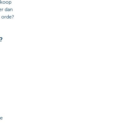
ankoop
er dan
n orde?
?
de