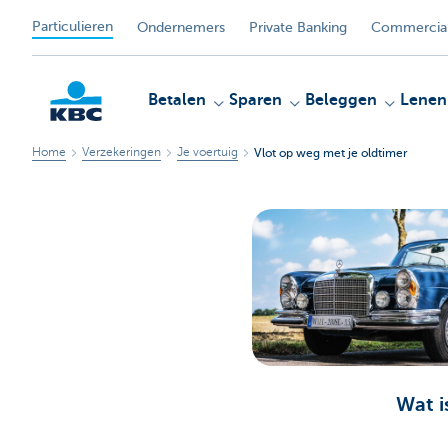
Particulieren
Ondernemers
Private Banking
Commercial
Betalen
Sparen
Beleggen
Lenen
Home
Verzekeringen
Je voertuig
Vlot op weg met je oldtimer
KBC
Wat i