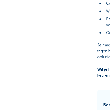
Co
W
Be
ve
Ge
Je mag
tegen b
ook nie
Wil je
keuren 
Ber