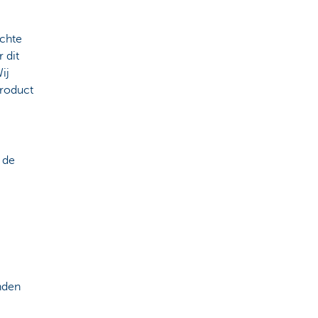
ichte
 dit
ij
product
 de
nden