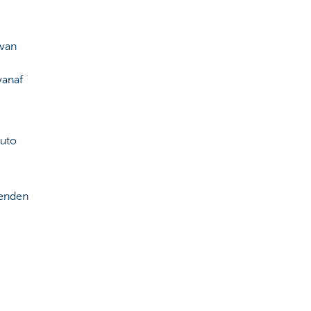
van
vanaf
auto
ienden