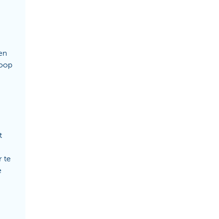
en
koop
t
 te
e