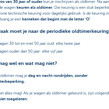
uto van 30 jaar of ouder
kun je inschrijven als oldtimer. Na a
e de wagen
keuren als oldtimer
. Die keuring is een stuk beperkt
ne technische keuring voor dagelijks gebruik. Is de keuring i
tvang je een
kenteken dat begint met de letter ‘O’
.
aak moet je naar de periodieke oldtimerkeuring
gen 30 tot en met 50 jaar oud: elke twee jaar
gen ouder dan 50 jaar: elke vijf jaar
ag wel en wat mag niet?
 oldtimer mag je
dag en nacht rondrijden, zonder
terbeperking.
et alles mag! Als je wagen als oldtimer gekeurd is, zijn volgen
niet toegelaten: