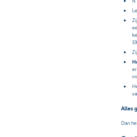
Is
Le
Zi
ee
ke
19
Zi
Ho
er
in
H
va
Alles
Dan heb