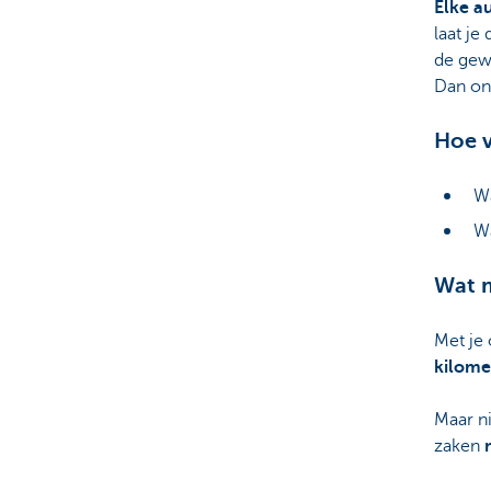
Elke a
laat j
Particulieren
de gewo
Dan on
Hoe v
Wa
Wa
Wat m
Met je
kilome
Maar ni
zaken