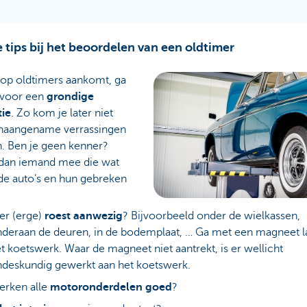
 tips bij het beoordelen van een oldtimer
 op oldtimers aankomt, ga
t voor een
grondige
tie
. Zo kom je later niet
naangename verrassingen
n. Ben je geen kenner?
an iemand mee die wat
de auto’s en hun gebreken
!
 er (erge)
roest aanwezig
? Bijvoorbeeld onder de wielkassen,
deraan de deuren, in de bodemplaat, … Ga met een magneet l
t koetswerk. Waar de magneet niet aantrekt, is er wellicht
deskundig gewerkt aan het koetswerk.
erken alle
motoronderdelen goed
?