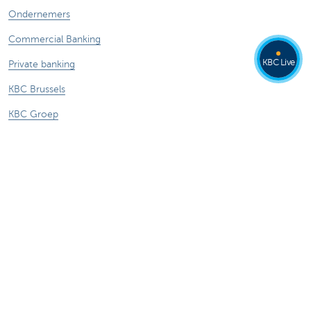
Ondernemers
Commercial Banking
KBC Live
Private banking
KBC Brussels
KBC Groep
Alle websites
Let op, geld lenen kost ook geld.
Sitemap
Tarieven
Juridische info
Uitschrijven
Responsible disclosure