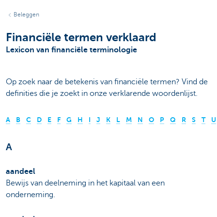
Beleggen
Financiële termen verklaard
Lexicon van financiële terminologie
Op zoek naar de betekenis van financiële termen? Vind de
definities die je zoekt in onze verklarende woordenlijst.
A
B
C
D
E
F
G
H
I
J
K
L
M
N
O
P
Q
R
S
T
U
A
aandeel
Bewijs van deelneming in het kapitaal van een
onderneming.