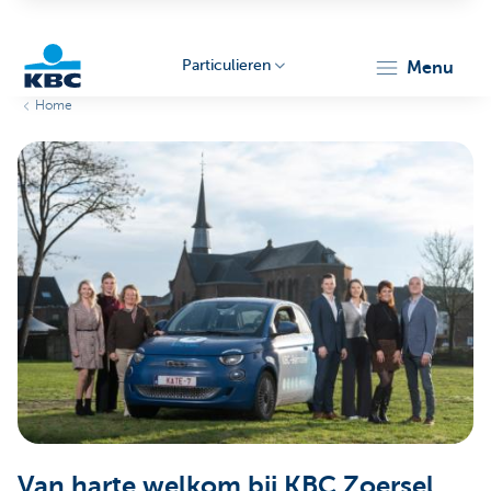
Particulieren
menu
Home
KBC
Particulieren
Van harte welkom bij KBC Zoersel