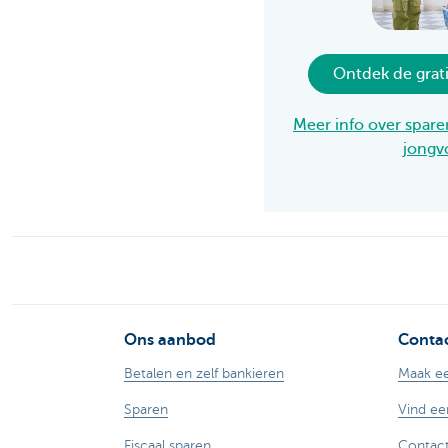
Particulieren
Ontdek de grat
Meer info over sparen
jongv
Ons aanbod
Contac
Betalen en zelf bankieren
Maak ee
Sparen
Vind ee
Fiscaal sparen
Contact