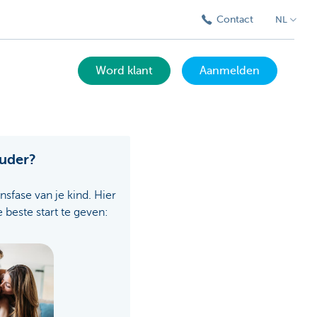
Contact
NL
Word klant
Aanmelden
ouder?
ensfase van je kind. Hier
e beste start te geven: