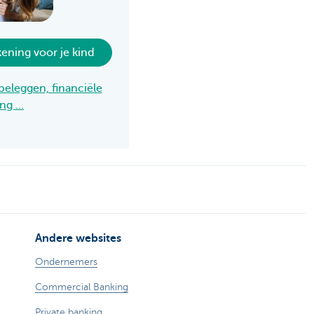
kening voor je kind
beleggen, financiële
g ...
Andere websites
Ondernemers
Commercial Banking
Private banking