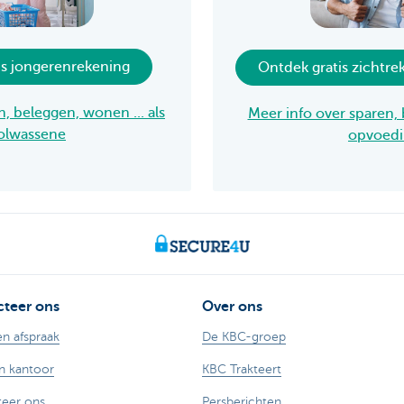
is jongerenrekening
Ontdek gratis zichtre
, beleggen, wonen ... als
Meer info over sparen, 
olwassene
opvoedin
teer ons
Over ons
n afspraak
De KBC-groep
n kantoor
KBC Trakteert
eer ons
Persberichten