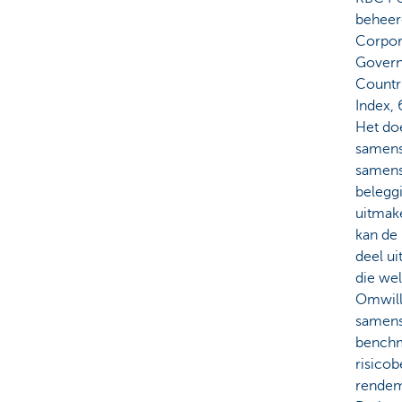
beheer
Corpor
Govern
Countr
Index,
Het doe
samens
samens
beleggi
uitmake
kan de
deel u
die we
Omwill
samenst
benchm
risico
rendem