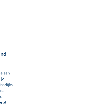
und
je aan
 je
aarlijks
 dat
e.
e al