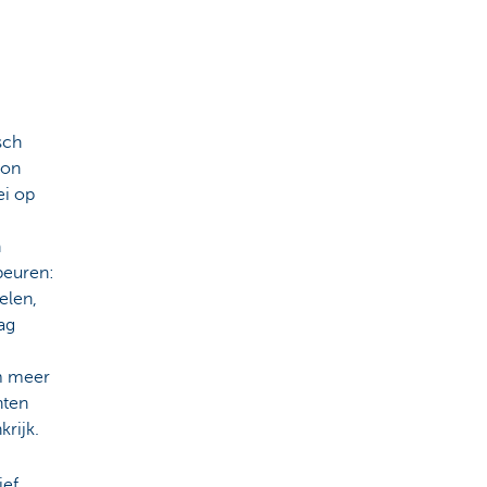
sch
ion
ei op
n
beuren:
elen,
ag
m meer
nten
krijk.
ief