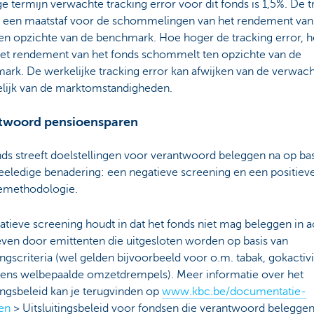
e termijn verwachte tracking error voor dit fonds is 1,5%. De t
is een maatstaf voor de schommelingen van het rendement van
ten opzichte van de benchmark. Hoe hoger de tracking error, 
et rendement van het fonds schommelt ten opzichte van de
rk. De werkelijke tracking error kan afwijken van de verwach
elijk van de marktomstandigheden.
twoord pensioensparen
ds streeft doelstellingen voor verantwoord beleggen na op bas
eeledige benadering: een negatieve screening en een positiev
iemethodologie.
tieve screening houdt in dat het fonds niet mag beleggen in a
even door emittenten die uitgesloten worden op basis van
tingscriteria (wel gelden bijvoorbeeld voor o.m. tabak, gokactivi
ens welbepaalde omzetdrempels). Meer informatie over het
tingsbeleid kan je terugvinden op
www.kbc.be/documentatie-
en
> Uitsluitingsbeleid voor fondsen die verantwoord beleggen