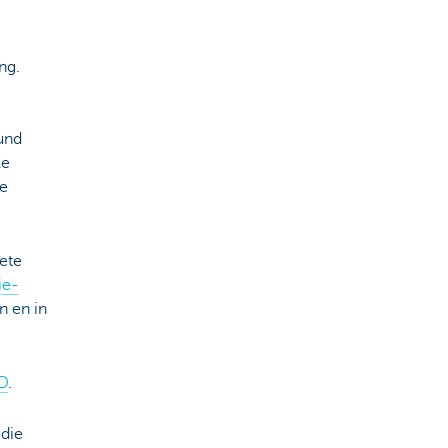
ing.
und
le
de
ete
ie-
n en in
D
.
 die