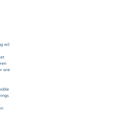
ng wil
met
aren
r wie
sible
vings
en