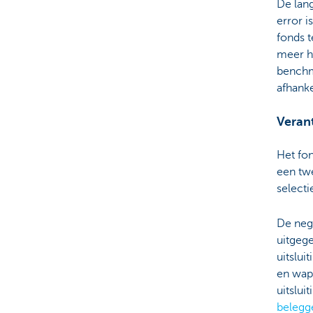
De lang
error 
fonds 
meer h
benchma
afhank
Veran
Het fon
een tw
select
De nega
uitgeg
uitslui
en wap
uitslui
belegg