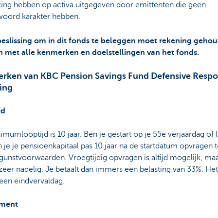
king hebben op activa uitgegeven door emittenten die geen
woord karakter hebben.
 beslissing om in dit fonds te beleggen moet rekening geho
 met alle kenmerken en doelstellingen van het fonds.
rken van KBC Pension Savings Fund Defensive Respo
ing
jd
mumlooptijd is 10 jaar. Ben je gestart op je 55e verjaardag of l
 je je pensioenkapitaal pas 10 jaar na de startdatum opvragen 
 gunstvoorwaarden. Vroegtijdig opvragen is altijd mogelijk, ma
 zeer nadelig. Je betaalt dan immers een belasting van 33%. He
een eindvervaldag.
ment