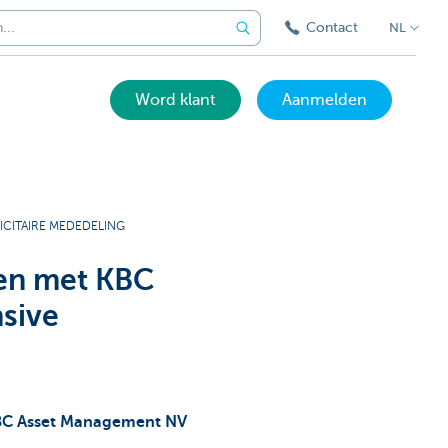
Contact
NL
Word klant
Aanmelden
ICITAIRE MEDEDELING
en met KBC
sive
KBC Asset Management NV