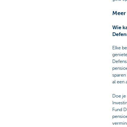
Meer 
Wie k
Defen
Elke be
geniet
Defensi
pensioe
sparen
al een 
Doe je
Investi
Fund De
pensioe
vermin