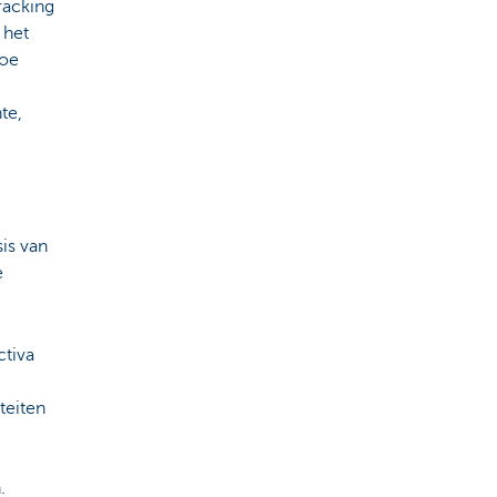
racking
 het
hoe
te,
is van
e
ctiva
teiten
.