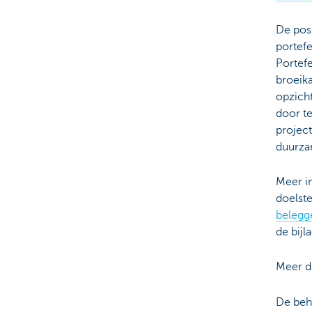
De pos
portef
Portefe
broeik
opzich
door te
project
duurza
Meer i
doelste
belegg
de bijl
Meer d
De beh