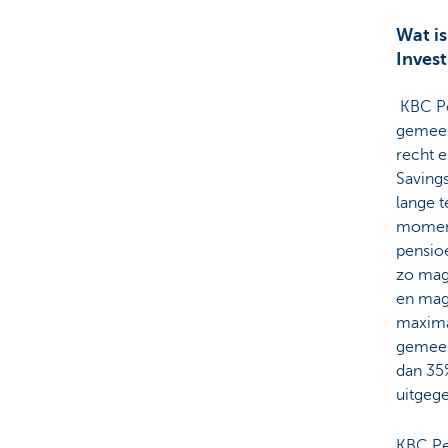
Wat i
Inves
KBC Pe
gemeen
recht 
Savings
lange t
moment
pensio
zo mag 
en mag
maximaa
gemeen
dan 35%
uitgege
KBC Pe