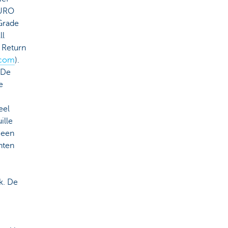
EURO
Grade
ll
 Return
com
).
 De
e
eel
ille
geen
nten
k. De