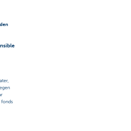
uden
nsible
ater,
tegen
ar
t fonds