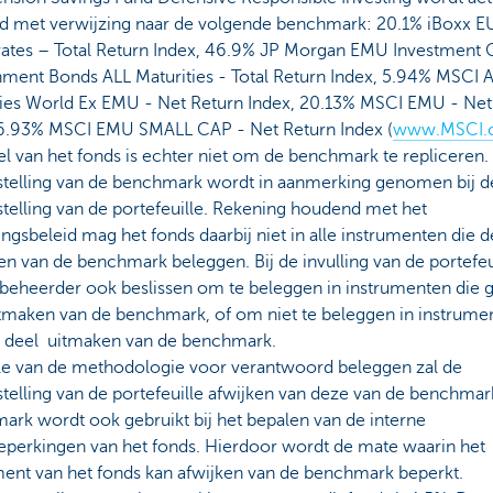
d met verwijzing naar de volgende benchmark: 20.1% iBoxx 
ates – Total Return Index, 46.9% JP Morgan EMU Investment 
ment Bonds ALL Maturities - Total Return Index, 5.94% MSCI A
ies World Ex EMU - Net Return Index, 20.13% MSCI EMU - Net
 6.93% MSCI EMU SMALL CAP - Net Return Index (
www.MSCI.
l van het fonds is echter niet om de benchmark te repliceren.
telling van de benchmark wordt in aanmerking genomen bij d
telling van de portefeuille. Rekening houdend met het
ngsbeleid mag het fonds daarbij niet in alle instrumenten die d
n van de benchmark beleggen. Bij de invulling van de portefeu
 beheerder ook beslissen om te beleggen in instrumenten die 
itmaken van de benchmark, of om niet te beleggen in instrume
l deel uitmaken van de benchmark.
e van de methodologie voor verantwoord beleggen zal de
elling van de portefeuille afwijken van deze van de benchmar
ark wordt ook gebruikt bij het bepalen van de interne
beperkingen van het fonds. Hierdoor wordt de mate waarin het
ent van het fonds kan afwijken van de benchmark beperkt.