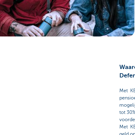
Particulieren
Waar
Defen
Met KB
pensioe
mogelij
tot 30%
voordee
Met KB
geld op