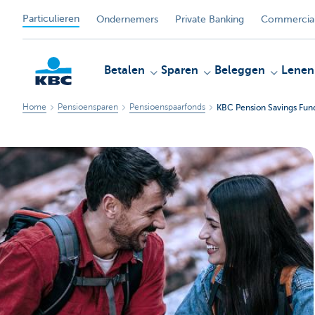
Particulieren
Ondernemers
Private Banking
Commercial
Betalen
Sparen
Beleggen
Lenen
Home
Pensioensparen
Pensioenspaarfonds
KBC Pension Savings Fund
KBC