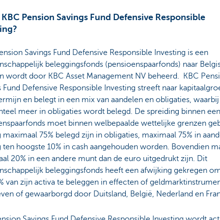
s KBC Pension Savings Fund Defensive Responsible
ting?
nsion Savings Fund Defensive Responsible Investing is een
schappelijk beleggingsfonds (pensioenspaarfonds) naar Belgi
en wordt door KBC Asset Management NV beheerd. KBC Pens
 Fund Defensive Responsible Investing streeft naar kapitaalgro
ermijn en belegt in een mix van aandelen en obligaties, waarbij
eel meer in obligaties wordt belegd. De spreiding binnen ee
enspaarfonds moet binnen welbepaalde wettelijke grenzen ge
maximaal 75% belegd zijn in obligaties, maximaal 75% in aand
 ten hoogste 10% in cash aangehouden worden. Bovendien m
l 20% in een andere munt dan de euro uitgedrukt zijn. Dit
schappelijk beleggingsfonds heeft een afwijking gekregen o
 van zijn activa te beleggen in effecten of geldmarktinstrume
ven of gewaarborgd door Duitsland, België, Nederland en Fran
nsion Savings Fund Defensive Responsible Investing wordt act