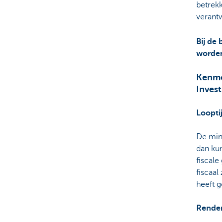
betrek
verant
Bij de
worden
Kenme
Invest
Loopti
De mini
dan kun
fiscale
fiscaal
heeft g
Rende