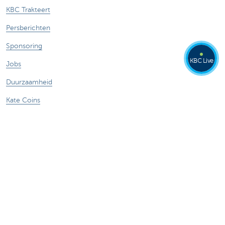
KBC Trakteert
Persberichten
Sponsoring
KBC Live
Jobs
Duurzaamheid
Kate Coins
Andere websites
Ondernemers
Commercial Banking
Private banking
KBC Brussels
KBC Groep