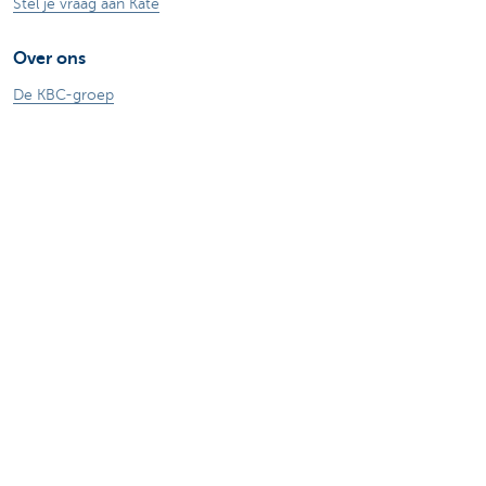
Stel je vraag aan Kate
Over ons
De KBC-groep
KBC Trakteert
Persberichten
Sponsoring
Jobs
Duurzaamheid
Kate Coins
Andere websites
Ondernemers
Commercial Banking