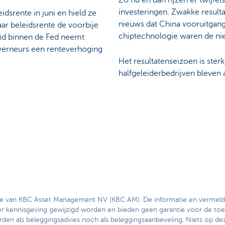
investeringen. Zwakke result
dsrente in juni en hield ze
nieuws dat China vooruitgang 
haar beleidsrente de voorbije
chiptechnologie waren de ni
eid binnen de Fed neemt
verneurs een renteverhoging
Het resultatenseizoen is ster
halfgeleiderbedrijven bleven 
ie van KBC Asset Management NV (KBC AM). De informatie en vermelde 
ennisgeving gewijzigd worden en bieden geen garantie voor de toe
en als beleggingsadvies noch als beleggingsaanbeveling. Niets op d