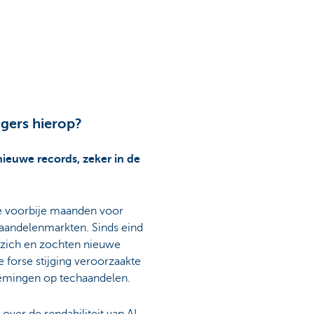
gers hierop?
ieuwe records, zeker in de
e voorbije maanden voor
andelenmarkten. Sinds eind
 zich en zochten nieuwe
e forse stijging veroorzaakte
emingen op techaandelen.
 over de rendabiliteit van AI-