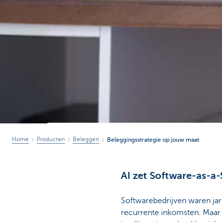
Home
Producten
Beleggen
Beleggingsstrategie op jouw maat
AI zet Software-as-a-
Softwarebedrijven waren jar
recurrente inkomsten. Maar v