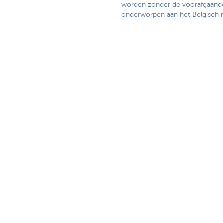
worden zonder de voorafgaande 
onderworpen aan het Belgisch r
KBC Groep NV, Havenlaan 2, 108
Is deze pagina nuttig voor 
Ons aanbod
Contacteer o
Betalen en zelf bankieren
Maak een afspr
Sparen
Vind een kanto
Fiscaal sparen
Contacteer ons