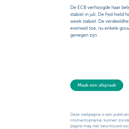
De ECB verhoogde haar belei
stabiel in juli. De Fed hield 
week stabiel. De verdeeldh
evenwel toe, nu enkele gou
genegen zijn.
Maak een afspraak
Deze webpagina is een publicat
momentopname, kunnen zonder k
pagina mag niet beschouwd word