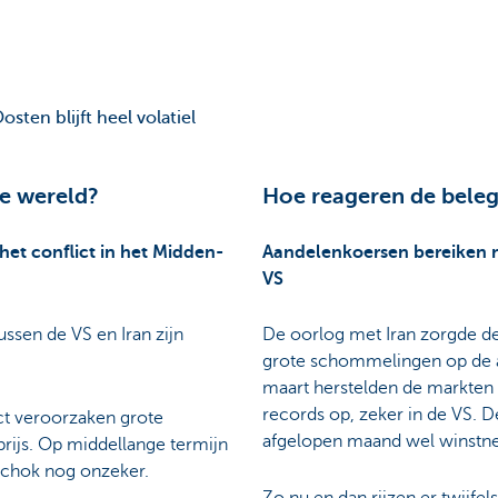
sten blijft heel volatiel
de wereld?
Hoe reageren de beleg
 het conflict in het Midden-
Aandelenkoersen bereiken n
VS
ssen de VS en Iran zijn
De oorlog met Iran zorgde d
grote schommelingen op de a
maart herstelden de markten
records op, zeker in de VS. D
ict veroorzaken grote
afgelopen maand wel winstn
rijs. Op middellange termijn
schok nog onzeker.
Zo nu en dan rijzen er twijfels