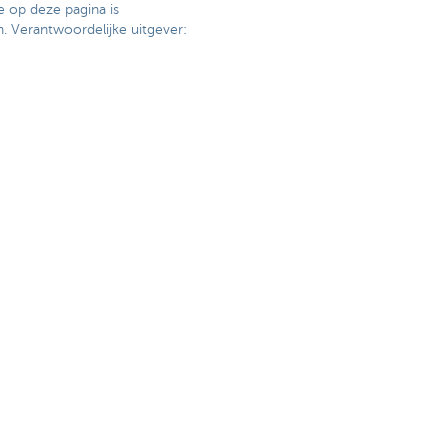
e op deze pagina is
. Verantwoordelijke uitgever:
pagina
Andere websites
Ondernemers
Commercial Banking
Private banking