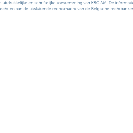
uitdrukkelijke en schriftelijke toestemming van KBC AM. De informati
echt en aan de uitsluitende rechtsmacht van de Belgische rechtbanken
0 Brussel, België. BTW BE 0403.227.515, RPR Brussel.
www.kbc.be
jou?
Ja
Nee
Deel deze 
ns
Over ons
aak
De KBC-groep
or
KBC Trakteert
Persberichten