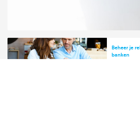
Beheer je r
banken
Ons aanbod
Contacteer o
Betalen en zelf bankieren
Maak een afspr
Sparen
Vind een kanto
Fiscaal sparen
Contacteer ons