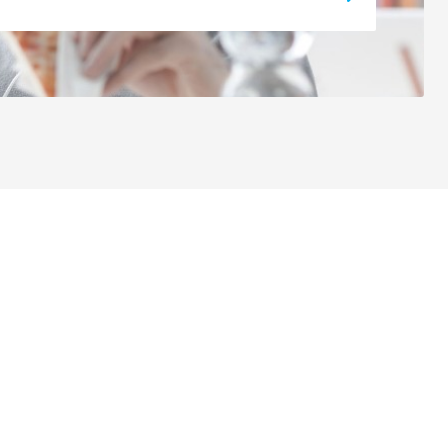
Andere websites
Ondernemers
Commercial Banking
Private banking