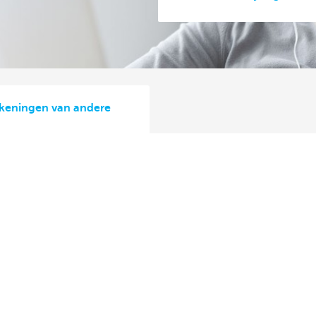
ekeningen van andere
ns
Over ons
aak
De KBC-groep
or
KBC Trakteert
Persberichten