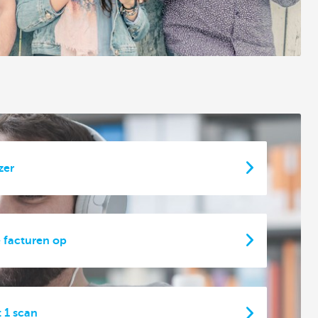
zer
e facturen op
 1 scan