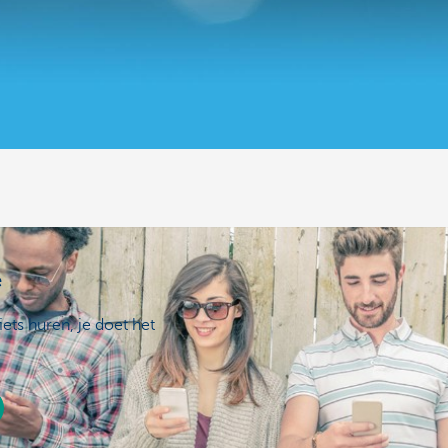
e
ets huren, je doet het