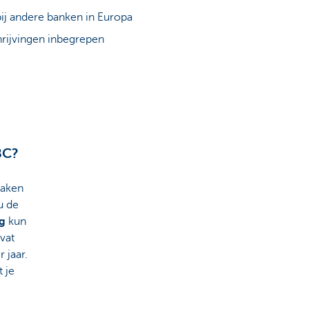
ij andere banken in Europa
hrijvingen inbegrepen
BC?
zaken
u de
ng
kun
vat
 jaar.
t je