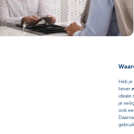
Particulieren
Waaro
Heb je
liever
n
ideale 
je veil
ook e
Daarnaa
gebruik