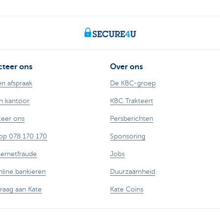
teer ons
Over ons
n afspraak
De KBC-groep
n kantoor
KBC Trakteert
eer ons
Persberichten
op 078 170 170
Sponsoring
ternetfraude
Jobs
nline bankieren
Duurzaamheid
vraag aan Kate
Kate Coins