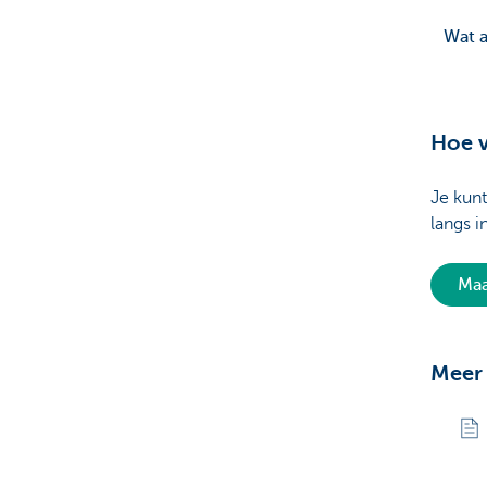
Wat a
Hoe v
Je kun
langs i
Maa
Meer 