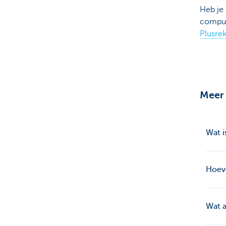
Heb je 
comput
Plusre
Meer 
Wat i
Hoeve
Wat a