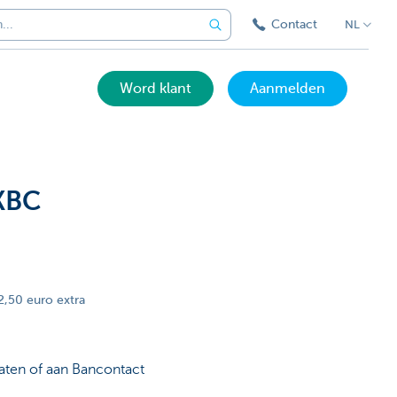
Contact
NL
Word klant
Aanmelden
 KBC
2,50 euro extra
ten of aan Bancontact