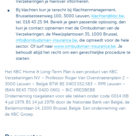
Verzekeringen je hierover informeren.
Bij klachten kun je terecht bij Klachtenmanagement,
Brusselsesteenweg 100, 3000 Leuven,
klachten@kbc.be
,
tel. 016 43 25 94. Bereik je geen passende oplossing, dan
kun je contact opnemen met de Ombudsman van de
Verzekeringen, de Meeûsplantsoen 35, 1000 Brussel,
info@ombudsman-insurance.be
, die optreedt voor de hele
sector. Of surf naar
www.ombudsman-insurance.be
. Je
behoudt altijd het recht om een gerechtelijke procedure te
starten.
Het KBC Home & Long-Term Plan is een product van KBC
Verzekeringen NV – Professor Roger Van Overstraetenplein 2 –
3000 Leuven – België BTW BE 0403.552.563 – RPR Leuven –
IBAN BE43 7300 0420 0601 – BIC KREDBEBB
Onderneming toegelaten voor alle takken onder code 0014 (KB
4 juli 1979, BS 14 juli 1979) door de Nationale Bank van België, de
Berlaimontlaan 14, 1000 Brussel, België. Een onderneming van
de KBC Groep.