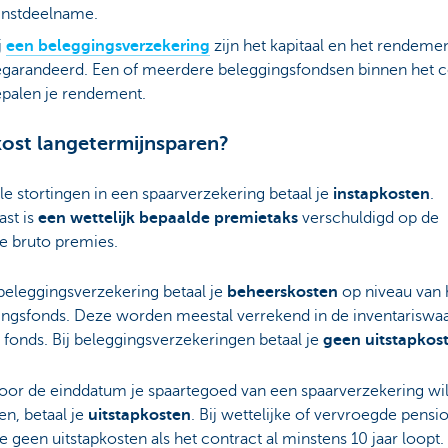
instdeelname.
j
een beleggingsverzekering
zijn het kapitaal en het rendemen
garandeerd. Een of meerdere beleggingsfondsen binnen het c
palen je rendement.
ost langetermijnsparen?
le stortingen in een spaarverzekering betaal je
instapkosten
.
ast is
een wettelijk bepaalde premietaks
verschuldigd op de
e bruto premies.
beleggingsverzekering betaal je
beheerskosten
op niveau van 
ingsfonds. Deze worden meestal verrekend in de inventariswa
 fonds. Bij beleggingsverzekeringen betaal je
geen uitstapkos
voor de einddatum je spaartegoed van een spaarverzekering wil
n, betaal je
uitstapkosten
. Bij wettelijke of vervroegde pensi
je geen uitstapkosten als het contract al minstens 10 jaar loopt.