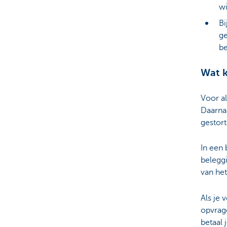
w
Bi
ge
be
Wat k
Voor al
Daarna
gestort
In een 
belegg
van het
Als je 
opvrage
betaal 