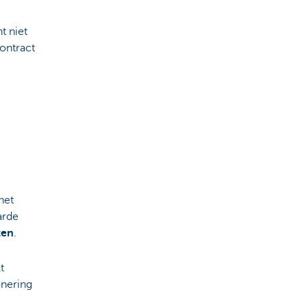
t niet
ontract
het
arde
ten
.
t
onering