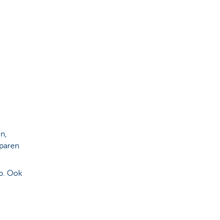
n,
sparen
op. Ook