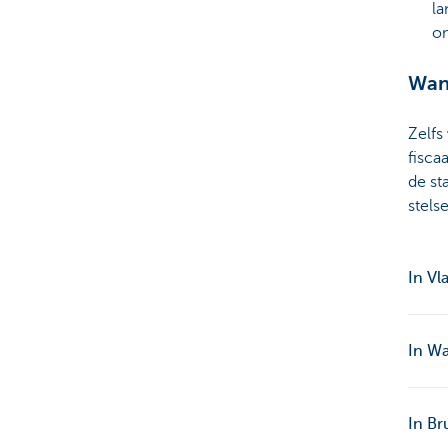
la
om
Wan
Zelfs
fisca
de st
stels
In Vl
In Wa
In Br