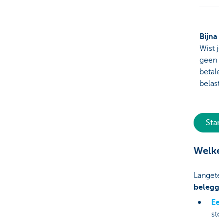
Bijna
Wist 
geen 
betal
belas
Sta
Welke
Langet
belegg
E
st