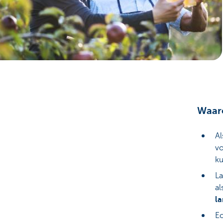
Particulieren
Waar
Al
vo
ku
La
al
l
E