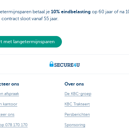
getermijnsparen betaal je
10% eindbelasting
op 60 jaar of na 1
je contract sloot vanaf 55 jaar.
rt met langetermijnsparen
teer ons
Over ons
n afspraak
De KBC-groep
n kantoor
KBC Trakteert
eer ons
Persberichten
op 078 170 170
Sponsoring