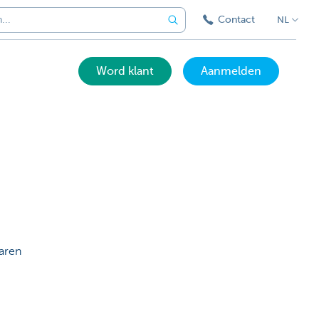
Contact
NL
Word klant
Aanmelden
aren