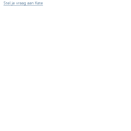
Stel je vraag aan Kate
Over ons
De KBC-groep
KBC Trakteert
Persberichten
Sponsoring
Jobs
Duurzaamheid
Kate Coins
Andere websites
Ondernemers
Commercial Banking