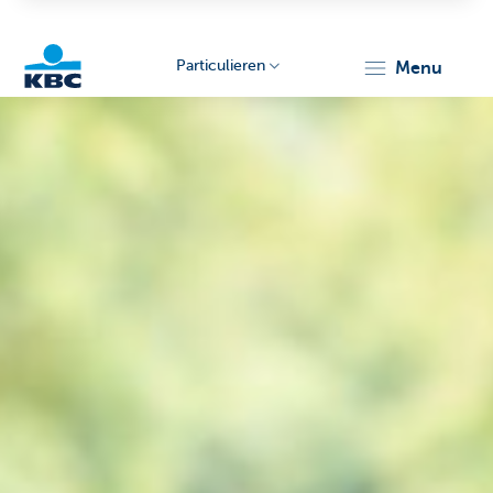
Particulieren
menu
KBC
Particulieren