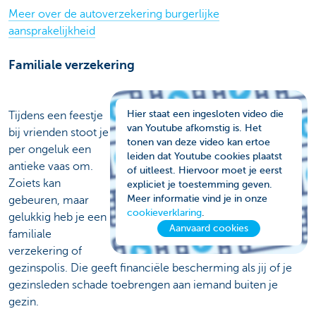
Meer over de autoverzekering burgerlijke
aansprakelijkheid
Familiale verzekering
Hier staat een ingesloten video die
Tijdens een feestje
van Youtube afkomstig is. Het
bij vrienden stoot je
tonen van deze video kan ertoe
per ongeluk een
leiden dat Youtube cookies plaatst
antieke vaas om.
of uitleest. Hiervoor moet je eerst
Zoiets kan
expliciet je toestemming geven.
Meer informatie vind je in onze
gebeuren, maar
cookieverklaring
.
gelukkig heb je een
Aanvaard cookies
familiale
verzekering of
gezinspolis. Die geeft financiële bescherming als jij of je
gezinsleden schade toebrengen aan iemand buiten je
gezin.