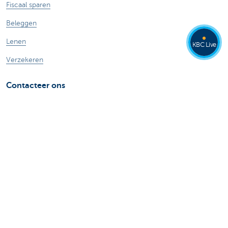
Fiscaal sparen
Beleggen
Lenen
KBC Live
Verzekeren
Contacteer ons
Maak een afspraak
Vind een kantoor
Contacteer ons
Card Stop 078 170 170
Meld internetfraude
Veilig online bankieren
Stel je vraag aan Kate