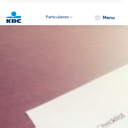
Particulieren
menu
KBC
Particulieren