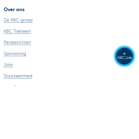
Over ons
De KBC-groep
KBC Trakteert
Persberichten
Sponsoring
KBC Live
Jobs
Duurzaamheid
Kate Coins
Andere websites
Ondernemers
Commercial Banking
Private banking