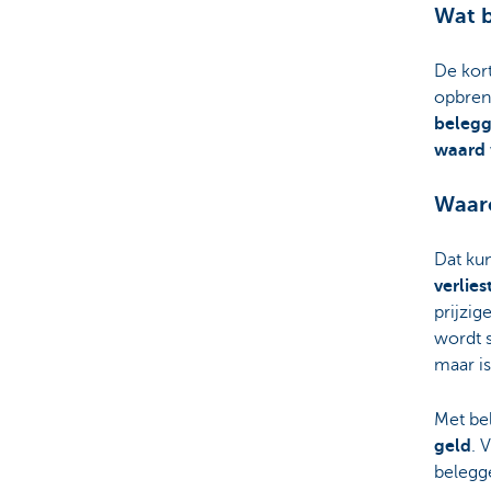
Wat 
Particulieren
De kort
opbreng
belegg
waard
Waar
Dat ku
verlies
prijzig
wordt s
maar is
Met be
geld
. 
belegge