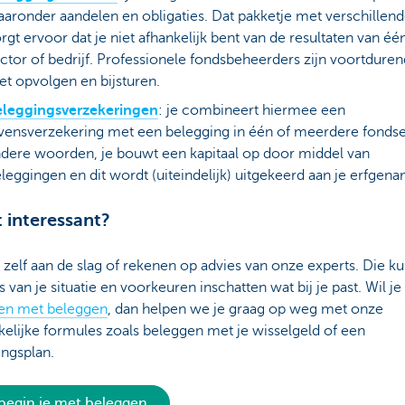
aronder aandelen en obligaties. Dat pakketje met verschillend
rgt ervoor dat je niet afhankelijk bent van de resultaten van éé
ctor of bedrijf. Professionele fondsbeheerders zijn voortduren
t opvolgen en bijsturen.
eleggingsverzekeringen
: je combineert hiermee een
vensverzekering met een belegging in één of meerdere fonds
dere woorden, je bouwt een kapitaal op door middel van
leggingen en dit wordt (uiteindelijk) uitgekeerd aan je erfgen
t interessant?
 zelf aan de slag of rekenen op advies van onze experts. Die k
s van je situatie en voorkeuren inschatten wat bij je past. Wil je
en met beleggen
, dan helpen we je graag op weg met onze
elijke formules zoals beleggen met je wisselgeld of een
ingsplan.
begin je met beleggen