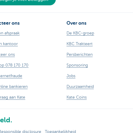
teer ons
Over ons
n afspraak
De KBC-groep
n kantoor
KBC Trakteert
eer ons
Persberichten
op 078 170 170
Sponsoring
ternetfraude
Jobs
nline bankieren
Duurzaamheid
vraag aan Kate
Kate Coins
eld.
Responsible disclosure
Toegankelijkheid