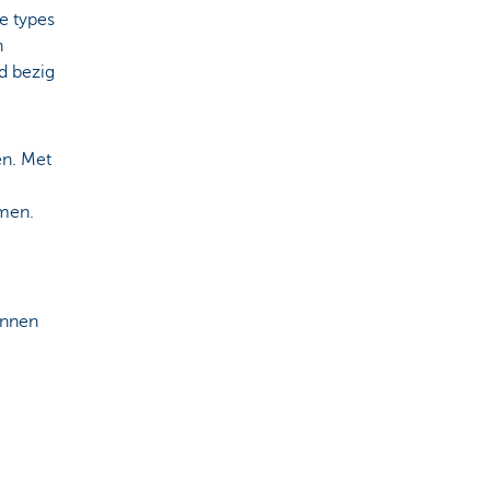
e types
n
d bezig
en. Met
amen.
unnen