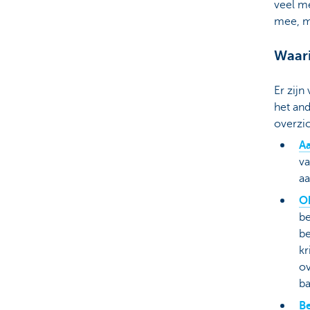
veel me
mee, ma
Waari
Er zijn
het an
overzi
A
va
aa
Ob
be
be
kr
ov
ba
B