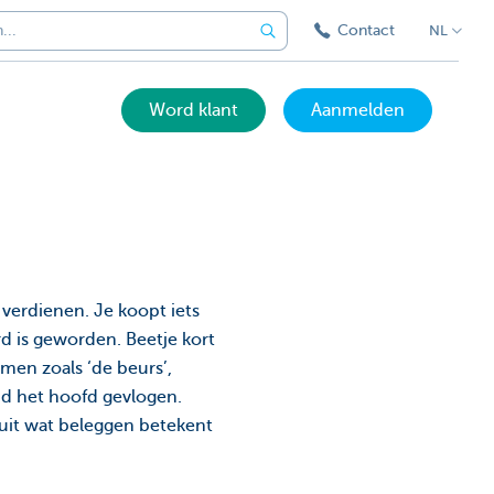
Contact
NL
Word klant
Aanmelden
 verdienen. Je koopt iets
rd is geworden. Beetje kort
men zoals ‘de beurs’,
ond het hoofd gevlogen.
 uit wat beleggen betekent