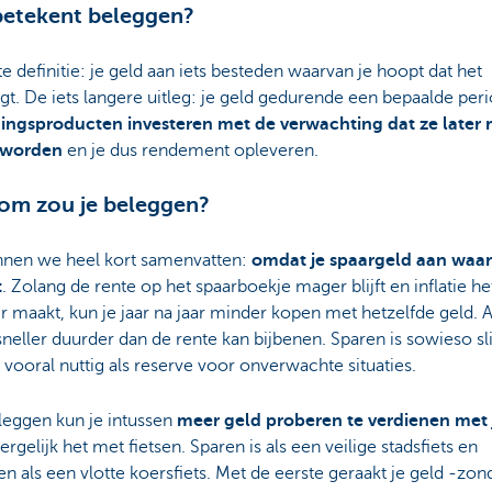
betekent beleggen?
e definitie: je geld aan iets besteden waarvan je hoopt dat het
t. De iets langere uitleg: je geld gedurende een bepaalde per
ingsproducten investeren met de verwachting dat ze later
 worden
en je dus rendement opleveren.
om zou je beleggen?
nnen we heel kort samenvatten:
omdat je spaargeld aan waa
t
. Zolang de rente op het spaarboekje mager blijft en inflatie he
er maakt, kun je jaar na jaar minder kopen met hetzelfde geld. A
neller duurder dan de rente kan bijbenen. Sparen is sowieso sl
 vooral nuttig als reserve voor onverwachte situaties.
leggen kun je intussen
meer geld proberen te verdienen met 
Vergelijk het met fietsen. Sparen is als een veilige stadsfiets en
n als een vlotte koersfiets. Met de eerste geraakt je geld -zon