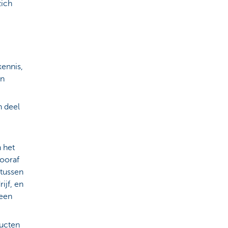
zich
kennis,
en
n deel
n het
vooraf
rtussen
rijf, en
 een
ducten