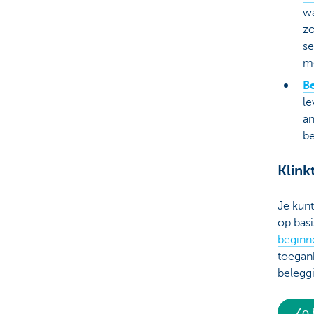
wa
zo
se
me
B
le
an
be
Klink
Je kunt
op basi
beginn
toegank
belegg
Zo 