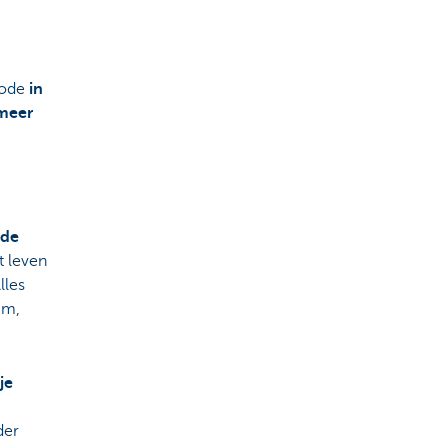
iode
in
 meer
rde
t leven
lles
im,
je
der