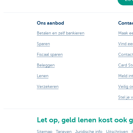
Ons aanbod
Contac
Betalen en zelf bankieren
Maak ee
Sparen
Vind ee
Fiscaal sparen
Contact
Beleggen
Card St
Lenen
Meld in
Verzekeren
Veilig o
Stel je 
Let op, geld lenen kost ook g
Sitemap
Tarieven
Juridische info
Uitschrijven