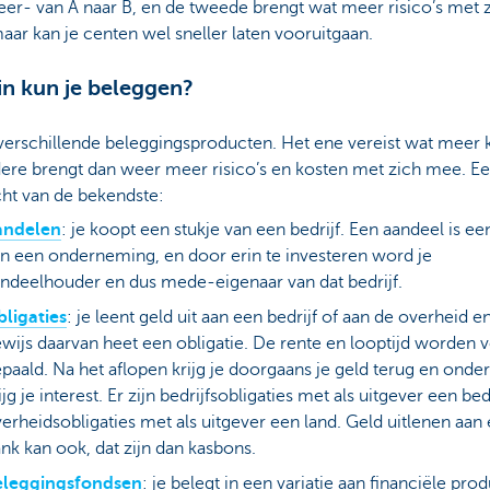
er- van A naar B, en de tweede brengt wat meer risico’s met 
ar kan je centen wel sneller laten vooruitgaan.
n kun je beleggen?
 verschillende beleggingsproducten. Het ene vereist wat meer 
dere brengt dan weer meer risico’s en kosten met zich mee. E
cht van de bekendste:
andelen
: je koopt een stukje van een bedrijf. Een aandeel is ee
n een onderneming, en door erin te investeren word je
ndeelhouder en dus mede-eigenaar van dat bedrijf.
ligaties
: je leent geld uit aan een bedrijf of aan de overheid e
wijs daarvan heet een obligatie. De rente en looptijd worden 
paald. Na het aflopen krijg je doorgaans je geld terug en onde
ijg je interest. Er zijn bedrijfsobligaties met als uitgever een bed
erheidsobligaties met als uitgever een land. Geld uitlenen aan
nk kan ook, dat zijn dan kasbons.
eleggingsfondsen
: je belegt in een variatie aan financiële pro