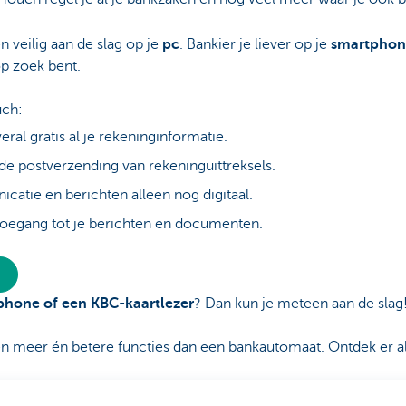
 veilig aan de slag op je
pc
. Bankier je liever op je
smartphone
op zoek bent.
uch:
veral gratis al je rekeninginformatie.
de postverzending van rekeninguittreksels.
catie en berichten alleen nog digitaal.
e toegang tot je berichten en documenten.
tphone of een KBC-kaartlezer
? Dan kun je meteen aan de slag
meer én betere functies dan een bankautomaat. Ontdek er all