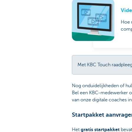
Vide
Hoe r
compu
Met KBC Touch raadpleeg 
Nog onduidelijkheden of hulp
Bel een KBC-medewerker op 
van onze digitale coaches in
Startpakket aanvrage
Het
gratis startpakket
bevat