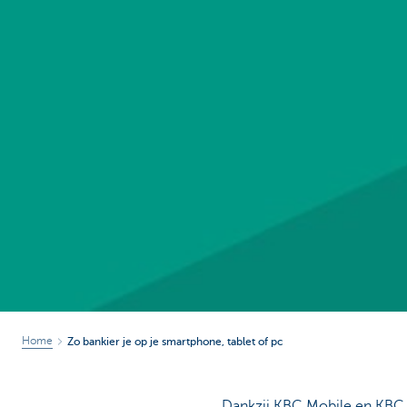
Home
Zo bankier je op je smartphone, tablet of pc
Dankzij KBC Mobile en KBC T