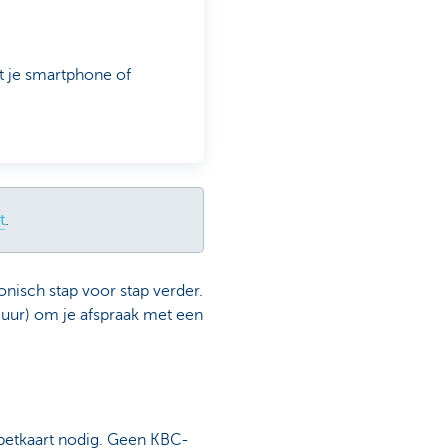
t je smartphone of
t
.
onisch stap voor stap verder.
ur) om je afspraak met een
betkaart nodig. Geen KBC-