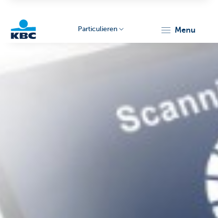
Particulieren
menu
KBC
Particulieren