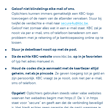
Geloof niet blindelings elke mail of sms.
Oplichters kunnen immers gemakkelijk een KBC-logo
toevoegen of de naam van de afzender vervalsen. Stuur bij
twijfel de verdachte e-mail naar
secure4u@kbc.be
.
Geloof niet zomaar alles wat in een e-mail staat. KBC zal je
nooit via per e-mail, sms of telefoon benaderen om een
probleem met je rekening of je banktoepassing online op te
lossen.
Stuur je debetkaart nooit op met de post.
Sla de echte KBC-website
op in je favorieten
www.kbc.be,
of typ het adres manueel in.
Houd de
codes die je aanmaakt met de kaartlezer altijd
geheim, net als je pincode
. Ze geven toegang tot je geld en
zijn persoonlijk. KBC vraagt ze je nooit, ook niet per e-mail,
sms of telefoon.
Opgelet!
Oplichters gebruiken steeds vaker valse websites
waarvan het webadres begint met https://. De ‘s’ in https
staat voor “secure” en geeft aan dat de verbinding beveiligd
is. Het biedt echter geen garantie dat de partij waarmee je