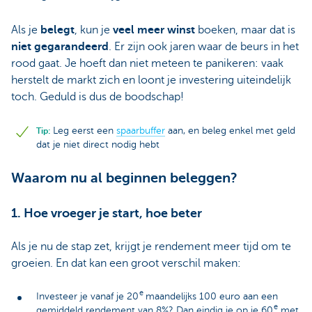
Als je
belegt
, kun je
veel meer winst
boeken, maar dat is
niet gegarandeerd
. Er zijn ook jaren waar de beurs in het
rood gaat. Je hoeft dan niet meteen te panikeren: vaak
herstelt de markt zich en loont je investering uiteindelijk
toch. Geduld is dus de boodschap!
Leg eerst een
spaarbuffer
aan, en beleg enkel met geld
Tip:
dat je niet direct nodig hebt
Waarom nu al beginnen beleggen?
1. Hoe vroeger je start, hoe beter
Als je nu de stap zet, krijgt je rendement meer tijd om te
groeien. En dat kan een groot verschil maken:
e
Investeer je vanaf je 20
maandelijks 100 euro aan een
e
gemiddeld rendement van 8%? Dan eindig je op je 60
met