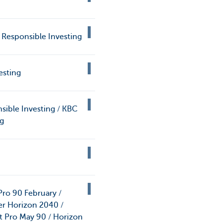
 Responsible Investing
esting
nsible Investing / KBC
ng
Pro 90 February /
er Horizon 2040 /
t Pro May 90 / Horizon