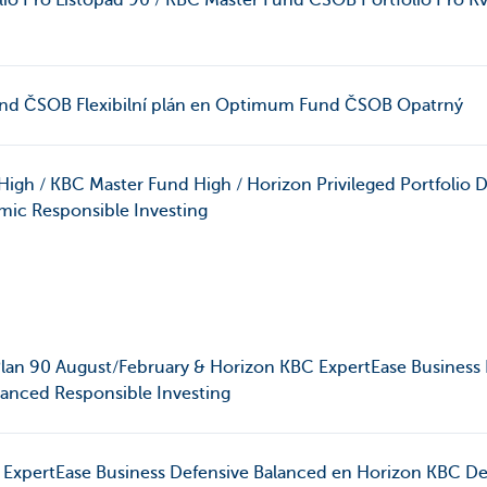
io Pro Listopad 90 / KBC Master Fund CSOB Portfolio Pro 
nd ČSOB Flexibilní plán en Optimum Fund ČSOB Opatrný
 High / KBC Master Fund High / Horizon Privileged Portfolio
ic Responsible Investing
Plan 90 August/February & Horizon KBC ExpertEase Busines
anced Responsible Investing
 ExpertEase Business Defensive Balanced en Horizon KBC De