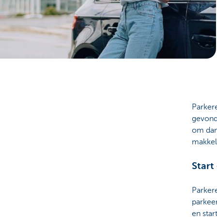
Particulieren
Parkere
gevond
om dan 
makkeli
Start
Parkere
parkee
en star