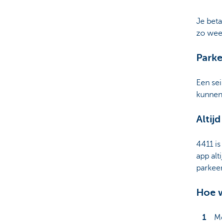
Je beta
zo weet
Parke
Een sei
kunnen 
Altijd
4411 is
app alt
parkeer
Hoe w
Me