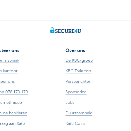
teer ons
Over ons
n afspraak
De KBC-groep
n kantoor
KBC Trakteert
eer ons
Persberichten
op 078 170 170
Sponsoring
ternetfraude
Jobs
nline bankieren
Duurzaamheid
vraag aan Kate
Kate Coins