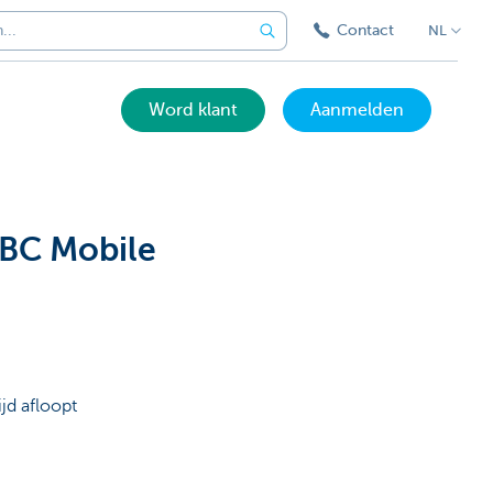
Contact
NL
Word klant
Aanmelden
KBC Mobile
jd afloopt