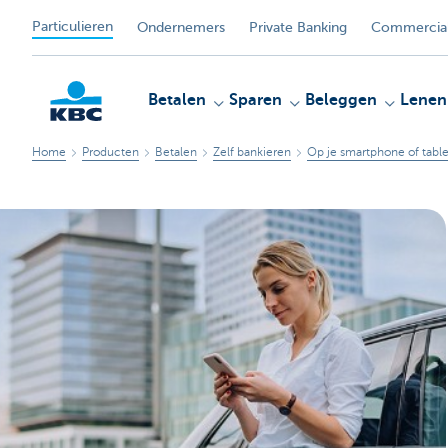
Particulieren
Ondernemers
Private Banking
Commercial
Betalen
Sparen
Beleggen
Lenen
Home
Producten
Betalen
Zelf bankieren
Op je smartphone of table
KBC