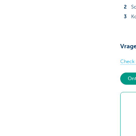
Sc
Ko
Vrag
Check 
Ont