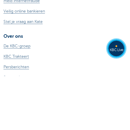
Meld internetfraude
Veilig online bankieren
Stel je vraag aan Kate
Over ons
De KBC-groep
KBC Live
KBC Trakteert
Persberichten
Sponsoring
Jobs
Duurzaamheid
Kate Coins
Andere websites