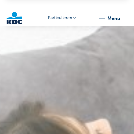
Particulieren
menu
KBC
Particulieren