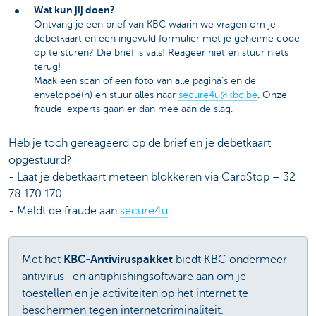
Wat kun jij doen?
Ontvang je een brief van KBC waarin we vragen om je
debetkaart en een ingevuld formulier met je geheime code
op te sturen? Die brief is vals! Reageer niet en stuur niets
terug!
Maak een scan of een foto van alle pagina’s en de
enveloppe(n) en stuur alles naar
secure4u@kbc.be
​. Onze
fraude-experts gaan er dan mee aan de slag.
Heb je toch gereageerd op de brief en je debetkaart
opgestuurd?
- Laat je debetkaart meteen blokkeren via CardStop + 32
78 170 170
- Meldt de fraude aan
secure4u
.
Met het
KBC-Antiviruspakket
biedt KBC ondermeer
antivirus- en antiphishingsoftware aan om je
toestellen en je activiteiten op het internet te
beschermen tegen internetcriminaliteit.