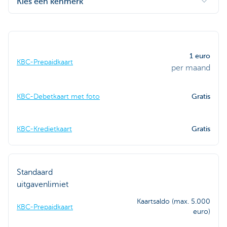
Kies een kenmerk
1 euro
KBC-Prepaidkaart
per maand
KBC-Debetkaart met foto
Gratis
KBC-Kredietkaart
Gratis
Standaard
uitgavenlimiet
Kaartsaldo (max. 5.000
KBC-Prepaidkaart
euro)