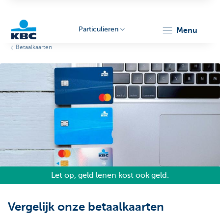
Particulieren
menu
Betaalkaarten
KBC
Particulieren
Let op, geld lenen kost ook geld.
Vergelijk onze betaalkaarten