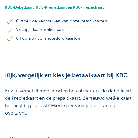
KBC-Debetkaart, KBC-Kredietkaart en KBC-Prepaidkaart
Ontdek de kenmerken van onze betaalkaarten
Vraag je kaart online aan
Of combineer meerdere kaarten
Kijk, vergelijk en kies je betaalkaart bij KBC
Er zijn verschillende soorten betaalkaarten: de debetkaart,
de kredietkaart en de prepaidkaart. Benieuwd welke kaart
het best bij jou past? Hieronder vind je een handig
overzicht.