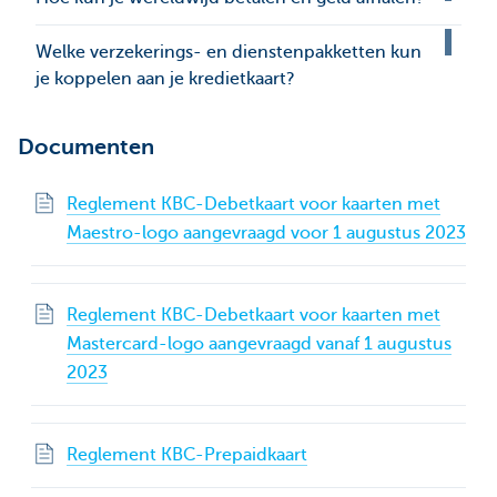
Welke verzekerings- en dienstenpakketten kun
je koppelen aan je kredietkaart?
Documenten
Reglement KBC-Debetkaart voor kaarten met
Maestro-logo aangevraagd voor 1 augustus 2023
Reglement KBC-Debetkaart voor kaarten met
Mastercard-logo aangevraagd vanaf 1 augustus
2023
Reglement KBC-Prepaidkaart