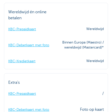
Wereldwijd én online
betalen
Wereldwijd
KBC-Prepaidkaart
Binnen Europa (Maestro) /
KBC-Debetkaart met foto
wereldwijd (Mastercard)*
Wereldwijd
KBC-Kredietkaart
Extra's
/
KBC-Prepaidkaart
Foto op kaart
KBC-Debetkaart met foto