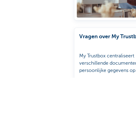
Vragen over My Trust
My Trustbox centraliseert
verschillende documente
persoonlijke gegevens op
veilige plek waar enkel jij
tot hebt.