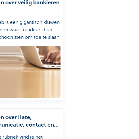
n over veilig bankieren
b is een gigantisch kluwen
en waar fraudeurs hun
choon zien om toe te slaan.
l haar klanten hiertegen
n. Hoe? Lees het in de
k
veilig bankieren.
n over Kate,
nicatie, contact en
s
 rubriek vind je het