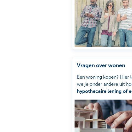
van tickets van De Lijn o
NMBS
is mogelijk. Je vindt
info over deze Extra dien
deze pagina.
Vragen over wonen
Een woning kopen? Hier 
we je onder andere uit ho
hypothecaire lening of 
brandverzekering simule
aanvraagt in KBC Mobile