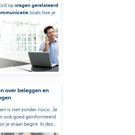
ord op
vragen gerelateerd
ommunicatie
zoals hoe je
 gebruikt, of hoe je een
ak maakt.
n over beleggen en
ogen
en is niet zonder risico. Je
an ook goed geïnformeerd
or je eraan begint. In deze
k vind je antwoord op