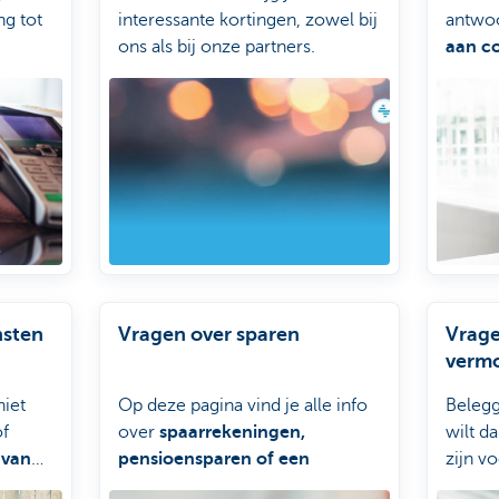
g tot
interessante kortingen, zowel bij
antwo
ons als bij onze partners.
aan c
nkieren
Doccle
.
afspra
nsten
Vragen over sparen
Vrage
verm
niet
Op deze pagina vind je alle info
Belegg
of
over
spaarrekeningen,
wilt d
 van
pensioensparen of een
zijn vo
ellen
huurwaarborgrekening.
rubrie