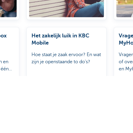
box
Het zakelijk luik in KBC
Vrage
Mobile
MyHo
Hoe staat je zaak ervoor? En wat
Vrage
n en
zijn je openstaande to do's?
of ove
 één
en My
 toegang