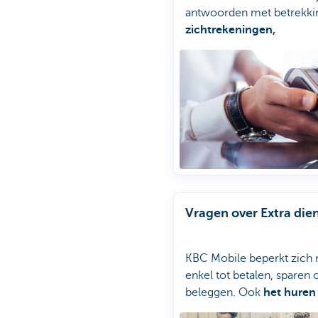
antwoorden met betrekkin
zichtrekeningen,
(krediet)kaarten, zelf ba
en andere extra diensten
Vragen over Extra die
KBC Mobile beperkt zich 
enkel tot betalen, sparen 
beleggen. Ook
het huren
een deelfiets of het best