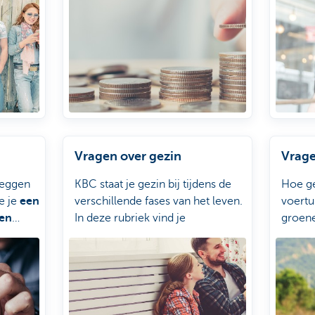
f de
versch
 alle
voor 
sten op
Vragen over gezin
Vrage
leggen
KBC staat je gezin bij tijdens de
Hoe ge
e je
een
verschillende fases van het leven.
voertu
een
In deze rubriek vind je
groene
ert en
antwoorden op vragen zoals
hoe
.
je een reispolis afsluit, of hoe je
belegt voor je kind.