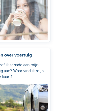
illende
beleggingsvragen
KBC Mobile
n over voertuig
ef ik schade aan mijn
ig aan? Waar vind ik mijn
 kaart?