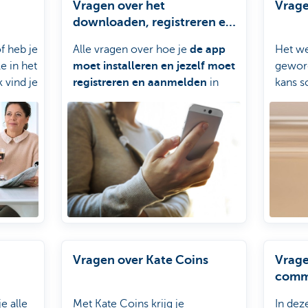
Vragen over het
Vrage
downloaden, registreren en
aanmelden
f heb je
Alle vragen over hoe je
de app
Het we
e in het
moet installeren en jezelf moet
geword
 vind je
registreren en aanmelden
in
kans s
sche
KBC Mobile, vind je in deze
KBC wi
rubriek.
wapene
rubrie
Vragen over Kate Coins
Vrage
commu
actie
e alle
Met Kate Coins krijg je
In deze