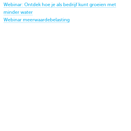
Webinar: Ontdek hoe je als bedrijf kunt groeien met
minder water
Webinar meerwaardebelasting
Working Capital Matters
Juridische Informatie
Privacyverklaring
Juridische verklaring
Cookieverklaring
Wat doen internetcriminelen?
Samen duurzaam groeien
Webinars
testing
Commercial Banking: